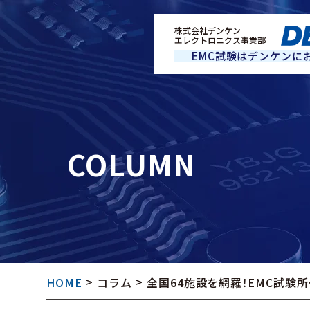
Skip
to
株式会社デンケン
エレクトロニクス事業部
content
EMC試験はデンケンに
COLUMN
>
>
HOME
コラム
全国64施設を網羅！EMC試験